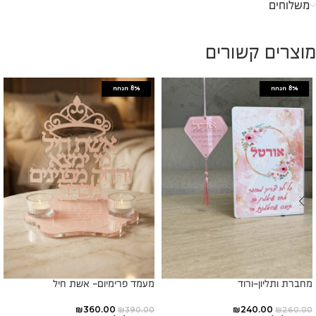
משלוחים
מוצרים קשורים
8%
הנחה
8%
הנחה
מחברת ותליון-ורוד
מעמד פרימיום- אשת חיל
₪
360.00
₪
240.00
₪
390.00
₪
260.00