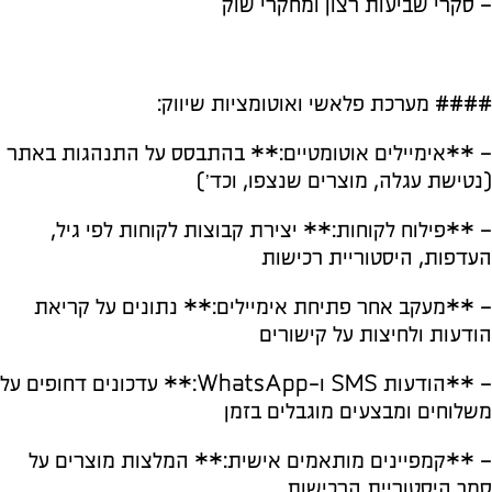
– סקרי שביעות רצון ומחקרי שוק
#### מערכת פלאשי ואוטומציות שיווק:
– **אימיילים אוטומטיים:** בהתבסס על התנהגות באתר
(נטישת עגלה, מוצרים שנצפו, וכד’)
– **פילוח לקוחות:** יצירת קבוצות לקוחות לפי גיל,
העדפות, היסטוריית רכישות
– **מעקב אחר פתיחת אימיילים:** נתונים על קריאת
הודעות ולחיצות על קישורים
– **הודעות SMS ו-WhatsApp:** עדכונים דחופים על
משלוחים ומבצעים מוגבלים בזמן
– **קמפיינים מותאמים אישית:** המלצות מוצרים על
סמך היסטוריית הרכישות