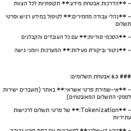
– **הדרכות אבטחת מידע:** תקופתיות לכל הצוות
– **נהלי עבודה מחמירים:** לטיפול במידע רגיש ופרטי
תשלום
– **הסכמי סודיות:** עם כל העובדים והקבלנים
– **ניטור וביקורת פעילות:** המערכות ויומני גישה
### 8.3 אבטחת תשלומים:
– **אי-שמירת פרטי אשראי:** באתר (מועברים ישירות
לספקי התשלום המאובטחים)
– **Tokenization:** של פרטי תשלום לרכישות
עתידיות
– **זיהוי דו-שלבי:** לחשבונות עם רמת סיכון גבוהה