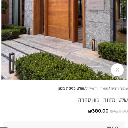
להגדלת התמונה
עמוד הבית
מוצרי יודאיקה
שלט כניסה בטון
שלט ומזוזה- גוון סהרה
₪
380.00
₪
420.00
הכנס שם