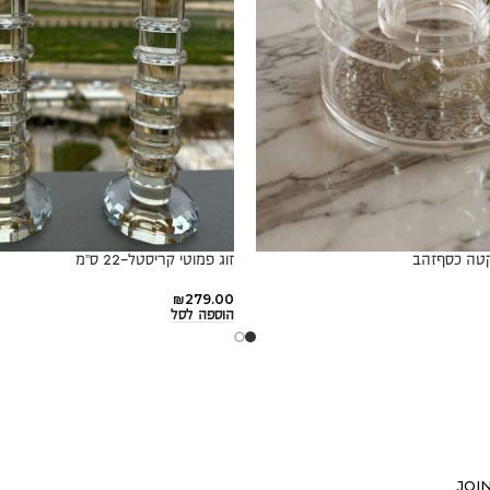
קטה כסףזהב
זוג פמוטי קריסטל-22 ס”מ
₪
279.00
הוספה לסל
JOI