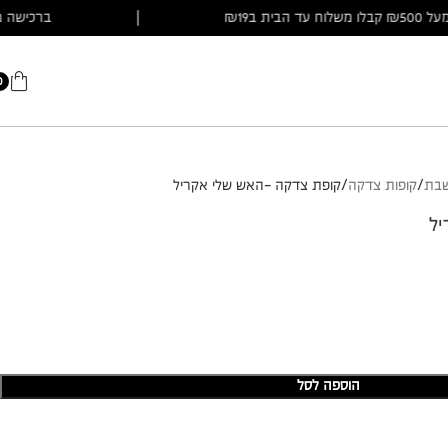
ברכישה מעל ₪500 קבלו משלוח עד הבית ב₪19
|
0
שבת
קופות צדקה
קופת צדקה -האש שלי אקריל
יל
הוספה לסל