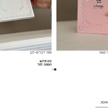
ה קשה
ספר דברים-לבן
₪
119.00
הוספה לסל
JOI