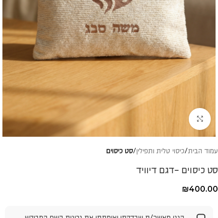
להגדלת התמונה
עמוד הבית
כיסוי טלית ותפילין
סט כיסוים
סט כיסוים -דגם דיוויד
₪
400.00
הנני מאשר/ת שבדקתי ואימתתי את נכונות השם המבוקש