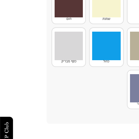
שמנת
חום
כחול
כסף מבריק
ר