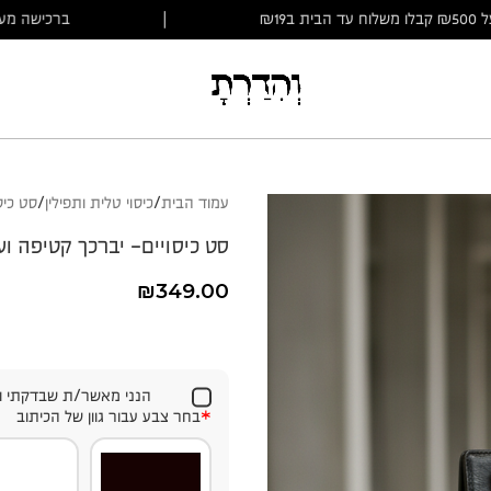
ה מעל ₪500 קבלו משלוח עד הבית ב₪19
|
ברכיש
עמוד הבית
כיסוי טלית ותפילין
סט כיס
סט כיסויים- יברכך קטיפה וע
₪
349.00
הנני מאשר/ת שבדקתי ו
*
בחר צבע עבור גוון של הכיתוב