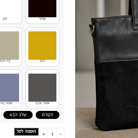
שחור
לבן
זהב
בז' כהה
אפור עכבר
אפור בהי
הקודם
שלב הבא
הוספה לסל