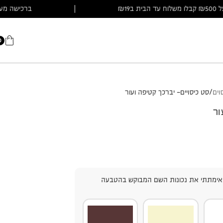
ה מעל ₪500 קבלו משלוח עד הבית ב₪19
|
ברכיש
0
וים
סט כיסויים- יברכך קטיפה ועור
ור
אימתתי את נכונות השם המבוקש בהטבעה