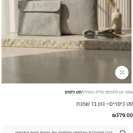
להגדלת התמונה
עמוד הבית
כיסוי טלית ותפילין
סט כיסוים
סט כיסויים- גוון בז שמנת
₪
379.00
הנני מאשר/ת שבדקתי ואימתתי את נכונות השם המבוקש