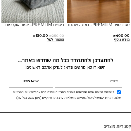
סט כיסוים PREMIUM- בוטגה שמנת
כיסויים PREMIUM- אפור אוקספורד
₪
150.00
₪
400.00
₪
250.00
מידע נוסף
הוספה לסל
להתעדכן ולהתהדר בכל מה שחדש באתר...
השאירו כאן פרטים ונדאג לעדכן אתכם ראשונים!
JOIN NOW
בשליחת הטופס אתם מסכימים לעיבוד הפרטים שלכם בהתאם ל
מדיניות הפרטיות
שלנו. המידע ישמש לטיפול בפנייתכם ושליחת עדכונים שיווקיים (ניתן לבטל בכל עת).
קטגוריות מוצרים