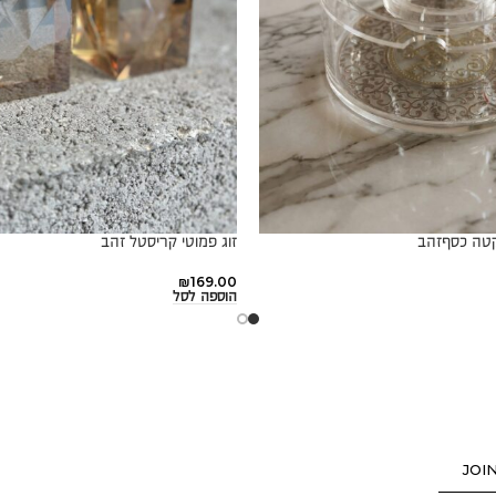
קטה כסףזהב
זוג פמוטי קריסטל זהב
₪
169.00
הוספה לסל
JOI