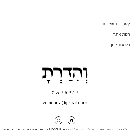
קטגוריות מוצרים
מפת אתר
מידע ותקנון
054-7868717
vehidarta@gmail.com
© כל הזכויות שמורות ל"והדרת" |
עיצוב UX/UI ובניית אתרים - סטודיו פרץ