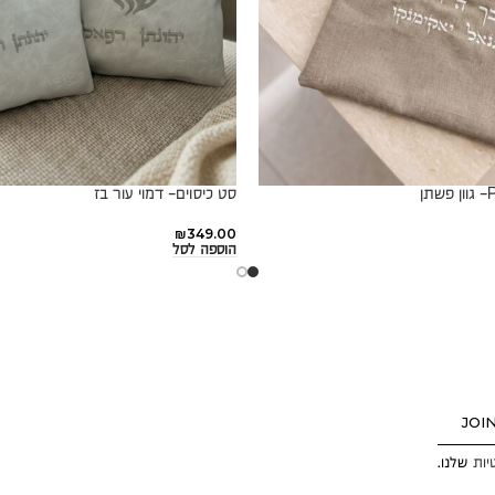
סט כיסוים- דמוי עור בז
₪
349.00
הוספה לסל
JOI
יות
שלנו.