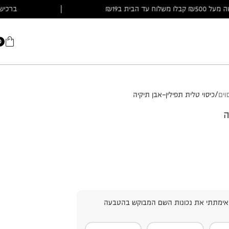
ברכישה מעל ₪500 קבלו משלוח עד הבית ב₪19
|
0
וים
כיסוי טלית תפילין-אבן תיקיה
ה
אימתתי את נכונות השם המבוקש בהטבעה