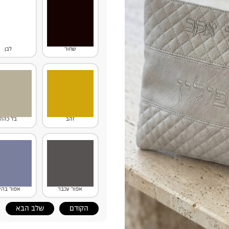
שחור
לבן
זהב
בז' כהה
אפור עכבר
אפור בהי
הקודם
שלב הבא