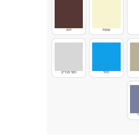
שמנת
חום
כחול
כסף מבריק
ר