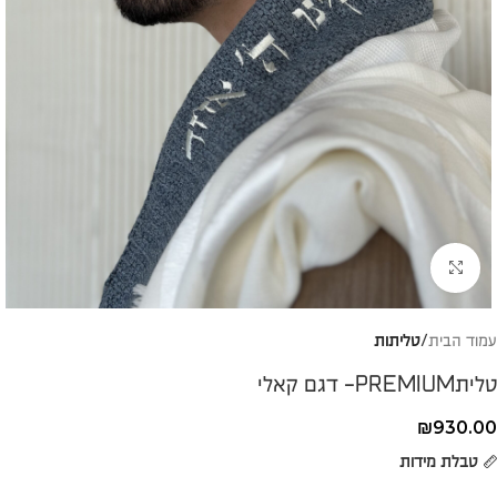
להגדלת התמונה
עמוד הבית
טליתות
טליתPREMIUM- דגם קאלי
₪
930.00
טבלת מידות