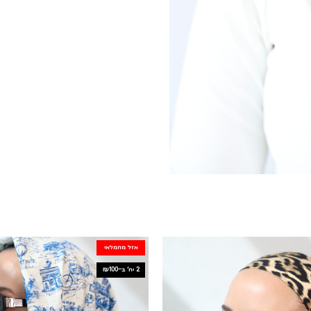
אזל מהמלאי
2 יח׳ ב-₪100