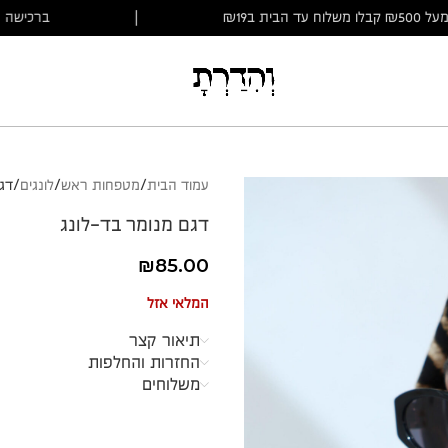
כישה מעל ₪500 קבלו משלוח עד הבית ב₪19
|
בר
עמוד הבית
מטפחות ראש
לונגים
דג
דגם מנומר בד-לונג
₪
85.00
המלאי אזל
תיאור קצר
החזרות והחלפות
משלוחים