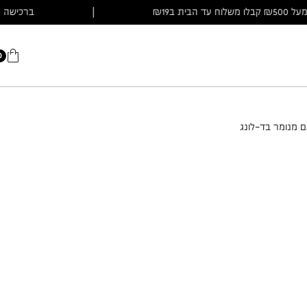
כישה מעל ₪500 קבלו משלוח עד הבית ב₪19
|
בר
0
ם מנומר בד-לונג