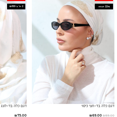
2 יח׳ ב-₪100
22%
הנחה
דגם כלה בד-חצי כיסוי
דגם כלה בד-לונג
₪
75.00
₪
69.00
₪
89.00