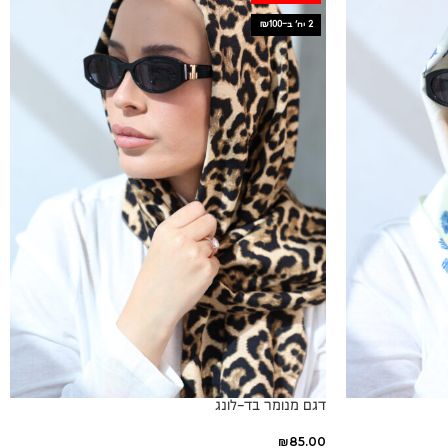
2 יח׳ ב-₪100
דגם מנומר בד-לונג
₪
85.00