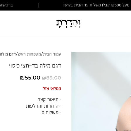
ברכישה מעל ₪500 קבלו משלוח עד הבית ב₪19
|
עמוד הבית
מטפחות ראש
דגם מילה 
דגם מילה בד-חצי כיסוי
₪
55.00
₪
89.00
המלאי אזל
תיאור קצר
החזרות והחלפות
משלוחים