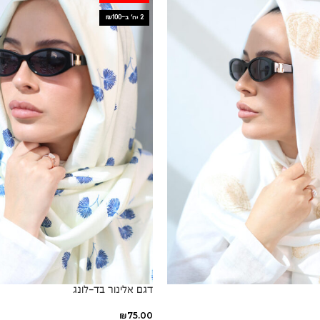
2 יח׳ ב-₪100
דגם אלינור בד-לונג
₪
75.00