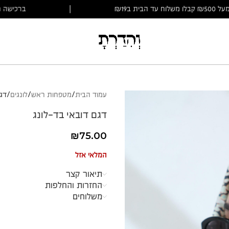
ישה מעל ₪500 קבלו משלוח עד הבית ב₪19
|
ברכ
עמוד הבית
מטפחות ראש
לונגים
דגם
דגם דובאי בד-לונג
₪
75.00
המלאי אזל
תיאור קצר
החזרות והחלפות
משלוחים