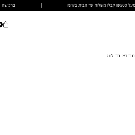
ישה מעל ₪500 קבלו משלוח עד הבית ב₪19
|
ברכ
0
 דובאי בד-לונג