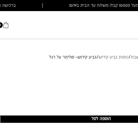
ברכישה מעל ₪500 קבלו משלוח עד הבית ב₪19
|
0
שבת
כוסות גביע קידוש
גביע קידוש- פולימר על רגל
הוספה לסל