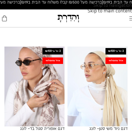
|
ברכישה מעל ₪500 קבלו משלוח עד הבית ב₪19
Skip to navigation
Skip to main content
2 יח׳ ב-₪100
2 יח׳ ב-₪100
אזל מהמלאי
אזל מהמלאי
דגם ניוד משי סטן- לונג
דגם אופוריה סגול בד- לונג