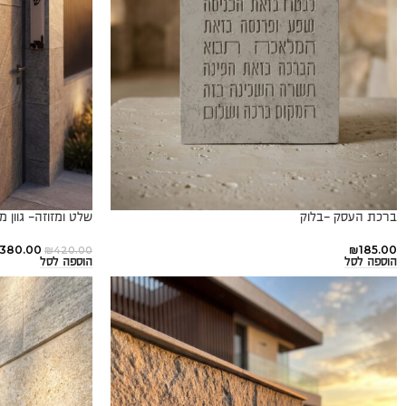
ברכת העסק -בלוק
שלט ומזוזה- גוון מ
380.00
₪
185.00
₪
420.00
הוספה לסל
הוספה לסל