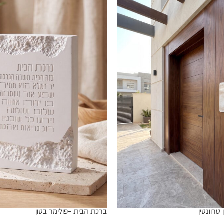
טרוונטין
ברכת הבית -פולימר בטון