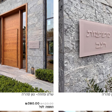
ן סהרה
שלט ומזוזה- גוון סהרה
₪
380.00
₪
420.00
הוספה לסל