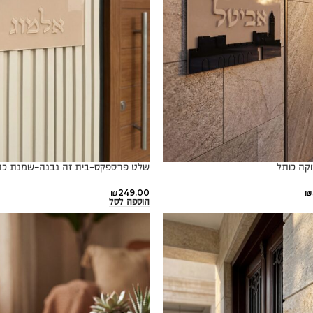
וקה כותל
שלט פרספקס-בית זה נבנה-שמנת כ
₪
249.00
₪
הוספה לסל