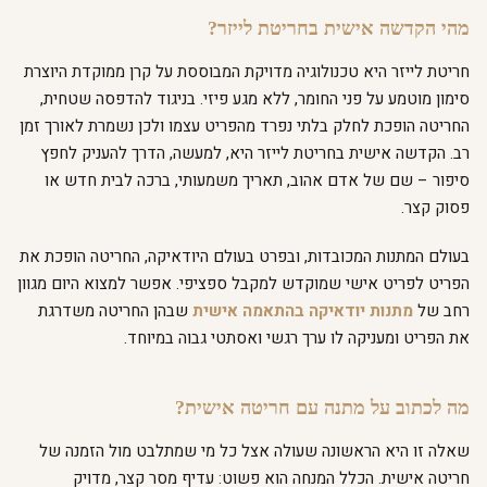
מהי הקדשה אישית בחריטת לייזר?
חריטת לייזר היא טכנולוגיה מדויקת המבוססת על קרן ממוקדת היוצרת
סימון מוטמע על פני החומר, ללא מגע פיזי. בניגוד להדפסה שטחית,
החריטה הופכת לחלק בלתי נפרד מהפריט עצמו ולכן נשמרת לאורך זמן
רב. הקדשה אישית בחריטת לייזר היא, למעשה, הדרך להעניק לחפץ
סיפור – שם של אדם אהוב, תאריך משמעותי, ברכה לבית חדש או
פסוק קצר.
בעולם המתנות המכובדות, ובפרט בעולם היודאיקה, החריטה הופכת את
הפריט לפריט אישי שמוקדש למקבל ספציפי. אפשר למצוא היום מגוון
רחב של
מתנות יודאיקה בהתאמה אישית
שבהן החריטה משדרגת
את הפריט ומעניקה לו ערך רגשי ואסתטי גבוה במיוחד.
מה לכתוב על מתנה עם חריטה אישית?
שאלה זו היא הראשונה שעולה אצל כל מי שמתלבט מול הזמנה של
חריטה אישית. הכלל המנחה הוא פשוט: עדיף מסר קצר, מדויק