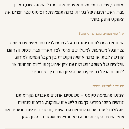
ואותנטי, שיש בו משמעות אמיתית עבור מקבל המתנה. שם, תאריך
עברי, ראשי תיבות של בני זוג, ברכה תמציתית או ציטוט קצר יוצרים את
האפקט החזק ביותר.
אילו סוגי נוסחים עובדים הכי טוב?
הניסוחים המוצלחים ביותר הם אלה שמשלבים נתון אישי עם משפט
קצר ובעל משמעות. למשל: שם פרטי לצד תאריך עברי, פסוק קצר עם
הקדשה לבית, או ברכה אישית הקושרת בין מקבל המתנה לאירוע.
שילובים של משפטי השראה עם ציון אירוע (כמו “ליום החתונה” או
“לחנוכת הבית”) מעניקים את האיזון הנכון בין רגש ומידע.
מה עדיף להימנע ממנו?
הימנעו מהעמסת טקסט – משפטים ארוכים מאבדים מקריאותם
וגורעים מיופי הפריט. כך גם קלישאות שחוקות, בדיחות פנימיות
שעלולות לאבד את הרלוונטיות עם השנים, ומסרים שאינם תואמים את
אופי המוצר. הקדשה טובה היא תמציתית ועומדת במבחן הזמן.