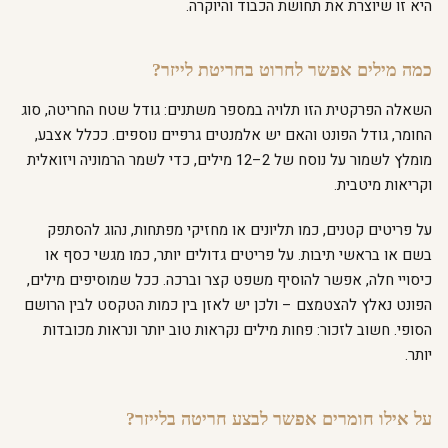
היא זו שיוצרת את תחושת הכבוד והיוקרה.
כמה מילים אפשר לחרוט בחריטת לייזר?
השאלה הפרקטית הזו תלויה במספר משתנים: גודל שטח החריטה, סוג
החומר, גודל הפונט והאם יש אלמנטים גרפיים נוספים. ככלל אצבע,
מומלץ לשמור על נוסח של 2–12 מילים, כדי לשמר הרמוניה ויזואלית
וקריאות מיטבית.
על פריטים קטנים, כמו תליונים או מחזיקי מפתחות, נהוג להסתפק
בשם או בראשי תיבות. על פריטים גדולים יותר, כמו מגשי כסף או
כיסויי חלה, אפשר להוסיף משפט קצר וברכה. ככל שמוסיפים מילים,
הפונט נאלץ להצטמצם – ולכן יש לאזן בין כמות הטקסט לבין הרושם
הסופי. חשוב לזכור: פחות מילים נקראות טוב יותר ונראות מכובדות
יותר.
על אילו חומרים אפשר לבצע חריטה בלייזר?