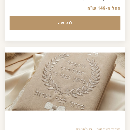
החל מ-149 ש”ח
לרכישה
סידור דמוי עור – בז לאישה