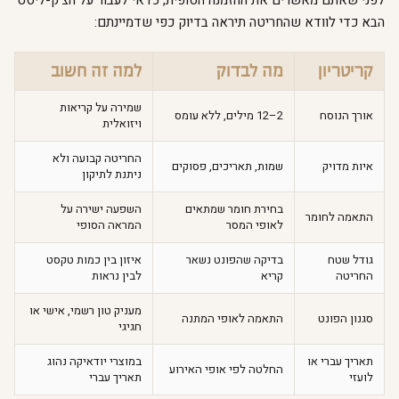
לפני שאתם מאשרים את ההזמנה הסופית, כדאי לעבור על הצ’ק-ליסט
הבא כדי לוודא שהחריטה תיראה בדיוק כפי שדמיינתם:
קריטריון
מה לבדוק
למה זה חשוב
שמירה על קריאות
אורך הנוסח
2–12 מילים, ללא עומס
ויזואלית
החריטה קבועה ולא
איות מדויק
שמות, תאריכים, פסוקים
ניתנת לתיקון
בחירת חומר שמתאים
השפעה ישירה על
התאמה לחומר
לאופי המסר
המראה הסופי
גודל שטח
בדיקה שהפונט נשאר
איזון בין כמות טקסט
החריטה
קריא
לבין נראות
מעניק טון רשמי, אישי או
סגנון הפונט
התאמה לאופי המתנה
חגיגי
תאריך עברי או
במוצרי יודאיקה נהוג
החלטה לפי אופי האירוע
לועזי
תאריך עברי