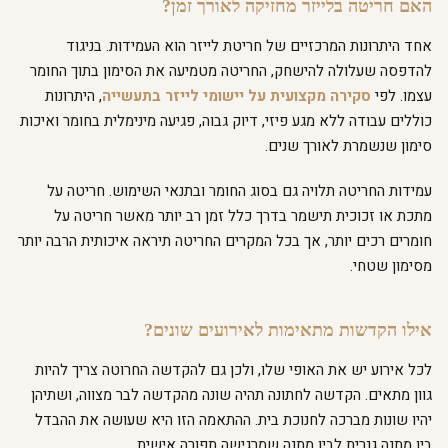
האם חריטה בלייזר מחזיקה לאורך זמן?
אחד היתרונות המרכזיים של חריטת לייזר הוא העמידות. בניגוד
להדפסה שעלולה להישחק, החריטה מטמיעה את הסימון בתוך החומר
עצמו. לפי
סקירה מקצועית על יישומי לייזר בתעשייה
, היתרונות
כוללים עבודה ללא מגע פיזי, דיוק גבוה, פגיעה מינימלית בחומר ואיכות
סימון שנשמרת לאורך שנים.
עמידות החריטה תלויה גם בסוג החומר ובתנאי השימוש. חריטה על
מתכת או זכוכית תישמר בדרך כלל זמן רב יותר מאשר חריטה על
חומרים רכים יותר, אך בכל המקרים החריטה תיראה איכותית הרבה יותר
מסימון שטחי.
אילו הקדשות מתאימות לאירועים שונים?
לכל אירוע יש את האופי שלו, ולכן גם להקדשה החרוטה צריך להיות
גוון מתאים. הקדשה לחתונה תהיה שונה מהקדשה לבר מצווה, ושתיהן
יהיו שונות מברכה לחנוכת בית. ההתאמה הזו היא שעושה את ההבדל
בין מתנה גנרית לבין מתנה שמרגישה תפורה אישית.