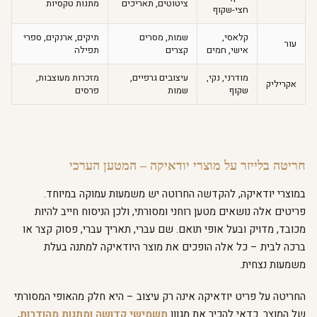
ציטוטים, תאריכים
מתנות טקסיות
חצי-שקוף
קלאסי,
שמות, מסרים
תיקים, ארנקים, ספרי
עור
אישי, חמים
קצרים
תפילה
מודרני, נקי,
עיצובים גרפיים,
מזכרות מעוצבות,
אקריליק
שקוף
שמות
פרסים
חריטה בלייזר על מוצרי יודאיקה – המטען הערכי
במוצרי יודאיקה, להקדשה החרוטה יש משמעות עמוקה במיוחד.
פריטים אלה נושאים מטען רוחני ומסורתי, ולכן הניסוח חייב להיות
מכובד, מדויק ובעל אופי תואם. שם עברי, תאריך עברי, פסוק קצר או
ברכה לבית – כל אלה הופכים את מוצר היודאיקה למתנה בעלת
משמעות נצחית.
החריטה על פריט יודאיקה אינה רק עיצוב – היא חלק מהאופי המסורתי
של המוצר. כדאי להכיר את מגוון
תשמישי קדושה ומתנות מהודרות
,