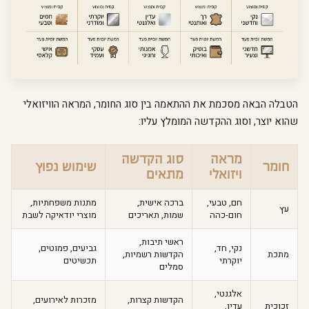
הטבלה הבאה מסכמת את ההתאמה בין סוג החומר, המראה הוויזואלי
שהוא יוצר, וסוג ההקדשה המומלץ עליו:
מראה
סוג הקדשה
חומר
שימוש נפוץ
ויזואלי
מתאים
חם, טבעי,
ברכה אישית,
מתנות משפחתיות,
עץ
חום-כהה
שמות, תאריכים
מוצרי יודאיקה לשבת
ראשי תיבות,
נקי, חד,
גביעים, פמוטים,
מתכת
הקדשות רשמיות,
יוקרתי
תכשיטים
סמלים
אלגנטי,
הקדשות קצרות,
מזכרות לאירועים,
זכוכית
עדין,