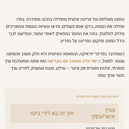
הזמנה מוצלחת של חריטה אישית מתחילה בהכנה מסודרת. בחרו
תחילה את הנוסח, בדקו אותו פעמיים, וודאו שאיות השמות והתאריכים
מדויק לחלוטין. בחרו את החומר המתאים לאופי המסר, והתייעצו לגבי
גודל הפונט ומיקום החריטה על הפריט.
כשמדובר בפריטי יודאיקה, ההתאמה האישית היא חלק חשוב מהמתנה
עצמה. למשל,
כיסוי חלה מעוצב עם הקדשה
הוא מתנה שמשלבת ערך
מסורתי, איכות חומרית ופן אישי – שילוב מנצח שמעניק לפריט ערך
רגשי ארוך טווח.
היתרונות של הזמנה דרך והדרת
צורך
איך זה בא לידי ביטוי
אישי/עסקי
מגוון רחב של פריטי