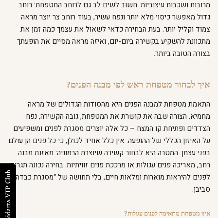
מרובות ושכבות עיצוביות. חשוב לשים לב גם לרוחב המטפחת: רוחב
גדול מאפשר כיסוי מלא יותר ונפח עשיר, בעוד רוחב צר יוצר מראה
צמוד וקליל יותר. בעת הבחירה כדאי לשאול את עצמך כמה זמן את
מתכוונת להשקיע בקשירה ביום-יום, ואיזה מראה מסיים את הופעתך
בצורה הטובה ביותר.
איך לבחור מטפחת ראש לפי מבנה הפנים?
התאמת מטפחת למבנה הפנים היא מהסודות הגדולים של מראה
מחמיא. הצורה שבה את קושרת את המטפחת, גובה הקשירה, נפח
הצדדים ופתיחת קו המצח – כל אלה יוצרים מסגרת לפנים ומשפיעים
על האיזון הכללי של ההופעה. אין כלל אחיד לכולן, כי כל פנים הן עולם
בפני עצמן. המטרה היא לבחור קשירה שיוצרת הרמוניה: מאזנת מבנה
רחב, מאריכה פנים עגולות או מרככת פנים זוויתיות. בחירה נכונה תגרום
לפנים להיראות מוארות ומלאות חיים, בלי תחושה של “מסגרת כבדה”
סביבן.
איזו מטפחת מתאימה לפנים עגולות?