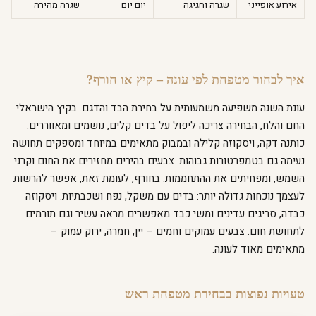
אירוע אופייני
שגרה וחגיגה
יום יום
שגרה מהירה
איך לבחור מטפחת לפי עונה – קיץ או חורף?
עונת השנה משפיעה משמעותית על בחירת הבד והדגם. בקיץ הישראלי
החם והלח, הבחירה צריכה ליפול על בדים קלים, נושמים ומאווררים.
כותנה דקה, ויסקוזה קלילה ובמבוק מתאימים במיוחד ומספקים תחושה
נעימה גם בטמפרטורות גבוהות. צבעים בהירים מחזירים את החום וקרני
השמש, ומפחיתים את ההתחממות. בחורף, לעומת זאת, אפשר להרשות
לעצמך נוכחות גדולה יותר: בדים עם משקל, נפח ושכבתיות. ויסקוזה
כבדה, סריגים עדינים ומשי כבד מאפשרים מראה עשיר וגם תורמים
לתחושת חום. צבעים עמוקים וחמים – יין, חמרה, ירוק עמוק –
מתאימים מאוד לעונה.
טעויות נפוצות בבחירת מטפחת ראש