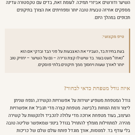
השיער ודורשים אביזרי תמיכה. לעומת זאת, בדים עם טקסטורה עדינה
מספקים אחיזה טבעית טובה יותר ומפחיתים את הצורך בתיקונים
תכופים במהלך היום.
טיפ מקצועי:
בעת בחירת בד, העבירי את האצבעות על פני הבד ובדקי אם הוא
“נאחז” מעט בעור. בד שיש לו קצת גרירה – גם על השיער – יחזיק טוב
יותר לאורך שעות ויחסוך ממך תיקונים בלתי פוסקים.
איזה גודל מטפחת כדאי לבחור?
גודל המטפחת משפיע ישירות על אפשרויות הקשירה, הנפח שניתן
ליצור ורמת הנוחות בלבישה. מטפחת קצרה מדי תגביל את אפשרויות
העיצוב, בעוד מטפחת ארוכה מדי עלולה להכביד ולהקשות על קשירה
מהירה. למתחילות מומלץ להתחיל בגודל בינוני שמאפשר שליטה טובה
בלי עודף בד. למנוסות, אורך מוגדל פותח עולם שלם של כריכות