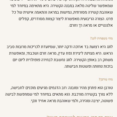
שמאפשר שליטה מלאה במבנה הקשירה. היא מתאימה במיוחד למי
שאוהבת קשירה מסורתית, גמישות במראה והתאמה אישית של כל
פרט. הצורה הריבועית מאפשרת ליצור קצוות מסודרים, קפלים
אלגנטיים או מראה רך וזורם.
מהי מטפחת לונג?
לונג היא רצועת בד ארוכה ודקה יותר, שמיועדת לכריכות מרובות סביב
הראש. היא מצוינת ליצירת נפח עדין, מראה זורם ושכבתי, ומאפשרת
משחק רב באופן הקשירה. לונג נחשבת לבחירה פופולרית ליום יום
בזכות נוחותה ופשטות חבישתה.
מהו טורבן?
טורבן הוא פתרון מהיר ומובנה: רוב הדגמים מגיעים מוכנים לחבישה,
ללא צורך בקשירה מורכבת. הוא מתאים במיוחד למי שמחפשת לבישה
פשוטה, יציבה ומהירה, ולמי שאוהבת מראה אחיד ונקי.