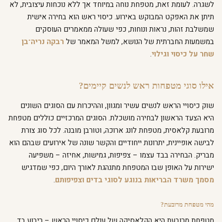
לשגרה. לעומת זאת, מטפחת נוחה במיוחד אך ללא נוכחות עיצובית, לא
תיתן את האפקט המבוקש באירוע. כיסוי ראש הוא בחירה אישית
שמשלבת זהות, נראות ונוחות, כפי שעולה ממאמרים העוסקים
במשמעות החברתית של הנושא, למשל המאמר של
רבקה נריה־בן
שחר על כיסוי וגילוי
.
אילו סוגי מטפחות ראש לנשים קיימים?
שוק כיסויי הראש לנשים עשיר ומגוון, וההיכרות עם הסוגים השונים
היא הצעד הראשון לבחירה מושכלת. הסוגים המרכזיים כוללים מטפחת
מרובעת קלאסית, מטפחת לונג ארוכה, וטורבן מובנה. לכל סוג צורת
לבישה אופיינית, יתרונות ייחודיים והקשר שונה של אירועים שבהם הוא
מבריק. הבחירה בבד עצמו – צפיפות, גמישות, אחיזה – משפיעה
ישירות על האופן שבו המטפחת מתנהגת לאורך היום, כפי שמדגיש
מסמך משרד הבריאות בנוגע לסוגי בדים וצפיפותם
.
מהי מטפחת מרובעת?
מטפחת מרובעת היא הקלאסיקה של עולם כיסויי הראש – ריבוע בד