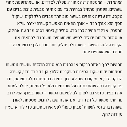
המתמדת – המטפחת זזה אחורה, נופלת לצדדים, או שמתרופפת אחרי
שעתיים. הפתרון מתחיל בבחירת בד עם אחיזה טבעית טובה: בדים עם
טקסטורה עדינה אוחזים בשיער טוב יותר מבדים חלקלקים. שיקול
נוסף הוא אורך הבד – אורך מתאים מאפשר קשירה יציבה שלא
תתפרק. אביזרי תמיכה כמו סרט סיליקון, כיסוי בסיס מבד עם אחיזה,
או סיכות עדינות יכולים לסייע משמעותית. חשוב גם להתאים את
הקשירה לסוג השיער: שיער חלק יחליק יותר מהר, ולכן ידרוש אביזרי
תמיכה משמעותיים יותר.
תחושת לחץ באזור הרקות או החזית היא סיבה מרכזית שנשים נוטשות
מטפחות יפות שקנו. הסיבות העיקריות ללחץ הן בד כבד מדי, קשירה
הדוקה מדי, או מיקום קשר לא נכון. בחירה במטפחת קלה ונושמת, יחד
עם קשירה רכה שמתבססת על שכבתיות ולא על מתיחה, יכולה למנוע
את הבעיה. כדאי גם לשים לב למיקום הקשר – קשר בעורף הוא לרוב
נוח יותר מקשר על הצדדים. אם את חושבת לחבוש מטפחת לאורך
שעות רבות, נסי לעשות “מבחן שעה” לפני אירוע חשוב כדי לוודא שאין
נקודות לחץ.