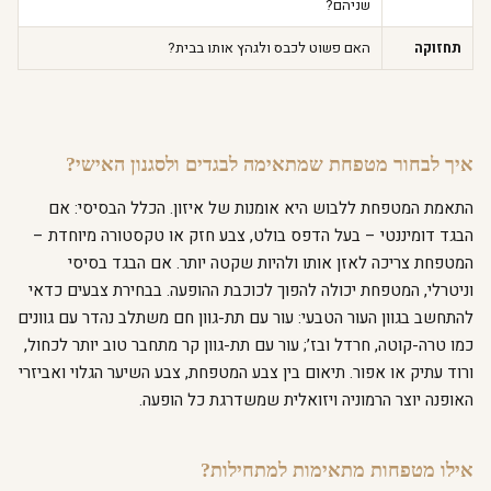
שניהם?
תחזוקה
האם פשוט לכבס ולגהץ אותו בבית?
איך לבחור מטפחת שמתאימה לבגדים ולסגנון האישי?
התאמת המטפחת ללבוש היא אומנות של איזון. הכלל הבסיסי: אם
הבגד דומיננטי – בעל הדפס בולט, צבע חזק או טקסטורה מיוחדת –
המטפחת צריכה לאזן אותו ולהיות שקטה יותר. אם הבגד בסיסי
וניטרלי, המטפחת יכולה להפוך לכוכבת ההופעה. בבחירת צבעים כדאי
להתחשב בגוון העור הטבעי: עור עם תת-גוון חם משתלב נהדר עם גוונים
כמו טרה-קוטה, חרדל ובז’; עור עם תת-גוון קר מתחבר טוב יותר לכחול,
ורוד עתיק או אפור. תיאום בין צבע המטפחת, צבע השיער הגלוי ואביזרי
האופנה יוצר הרמוניה ויזואלית שמשדרגת כל הופעה.
אילו מטפחות מתאימות למתחילות?