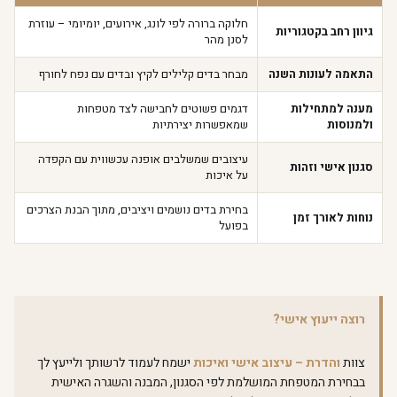
חלוקה ברורה לפי לונג, אירועים, יומיומי – עוזרת
גיוון רחב בקטגוריות
לסנן מהר
התאמה לעונות השנה
מבחר בדים קלילים לקיץ ובדים עם נפח לחורף
מענה למתחילות
דגמים פשוטים לחבישה לצד מטפחות
ולמנוסות
שמאפשרות יצירתיות
עיצובים שמשלבים אופנה עכשווית עם הקפדה
סגנון אישי וזהות
על איכות
בחירת בדים נושמים ויציבים, מתוך הבנת הצרכים
נוחות לאורך זמן
בפועל
רוצה ייעוץ אישי?
צוות
והדרת – עיצוב אישי ואיכות
ישמח לעמוד לרשותך ולייעץ לך
בבחירת המטפחת המושלמת לפי הסגנון, המבנה והשגרה האישית