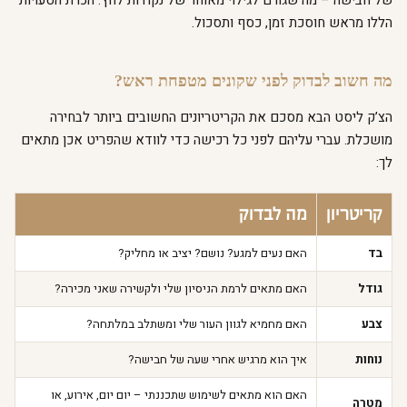
של חבישה – מה שגורם לגילוי מאוחר של נקודות לחץ. הכרת הטעויות
הללו מראש חוסכת זמן, כסף ותסכול.
מה חשוב לבדוק לפני שקונים מטפחת ראש?
הצ’ק ליסט הבא מסכם את הקריטריונים החשובים ביותר לבחירה
מושכלת. עברי עליהם לפני כל רכישה כדי לוודא שהפריט אכן מתאים
לך:
קריטריון
מה לבדוק
בד
האם נעים למגע? נושם? יציב או מחליק?
גודל
האם מתאים לרמת הניסיון שלי ולקשירה שאני מכירה?
צבע
האם מחמיא לגוון העור שלי ומשתלב במלתחה?
נוחות
איך הוא מרגיש אחרי שעה של חבישה?
האם הוא מתאים לשימוש שתכננתי – יום יום, אירוע, או
מטרה