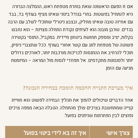
אם זו הפעם הראשונה שאת בוחרת מטפחת ראש, ההמלצה הברורה
היא להתחיל בפשטות. בחרי בגודל בינוני שאינו מציף בעודף בד, בבד
עם אחיזה טובה שאינו מחליק, ובצבע ניטרלי שתוכלי לשלב עם הרבה
בגדים. טורבן מובנה הוא לעיתים נקודת התחלה מצוינת – הוא נחבש
בקלות, יציב ומספק תחושת ביטחון מיידית. במקביל, התנסי בקשירה
פשוטה של מטפחת לונג עם קשר אחורי בעורף. ככל שתצברי ניסיון,
תוכלי להרחיב את ההתנסות לכריכות מורכבות יותר, לאורכים גדולים
יותר ולסגנונות מתקדמים. אל תפחדי לנסות מול המראה – המיומנות
מגיעה עם הזמן.
איך מערכת הקנייה החכמה תומכת בבחירה הנכונה?
אחד הדברים שיכולים להפוך את תהליך הבחירה לפשוט הוא חוויית
קנייה שמתחשבת בצרכים שלך מהתחלה. הטבלה הבאה ממפה צרכים
נפוצים לבין הפתרונות שניתנים בפועל:
צורך אישי
איך זה בא לידי ביטוי בפועל