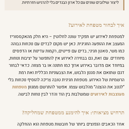
ליצור שילובים שונים עם כל ארון הבגדים בלי להרגיש חזרתיות.
איך לבחור מטפחת לאירוע?
למטפחת לאירוע יש תפקיד שונה לחלוטין – היא חלק מהאקססוריז
המעצב את ההופעה החגיגית. כאן יש מקום לבדים עם נוכחות גבוהה
כמו משי, סאטן חגיגי, בדים עם פייטים, רקמות עדינות או הדפסים
מיוחדים. עם זאת, גם בבחירה לאירוע אין להתפשר על יציבות ונוחות,
במיוחד אם מדובר באירוע ארוך כמו חתונה או בר מצווה. כדאי לבחור
דגם שתואם את סגנון הלבוש, את הצבעוניות הכללית ואת רמת
הרשמיות של האירוע. מטפחת חגיגית טובה צריכה להוסיף נוכחות בלי
“לגנוב את ההצגה” מהלבוש עצמו. אפשר להתרשם ממגוון
מטפחות
מעוצבות לאירועים
שמשלבות בין הוד והדר לבין נוחות לבישה.
תרחיש מציאותי: איך להימנע ממטפחת שמחליקה?
אחד הכאבים הנפוצים ביותר של חובשות מטפחת הוא ההחלקה