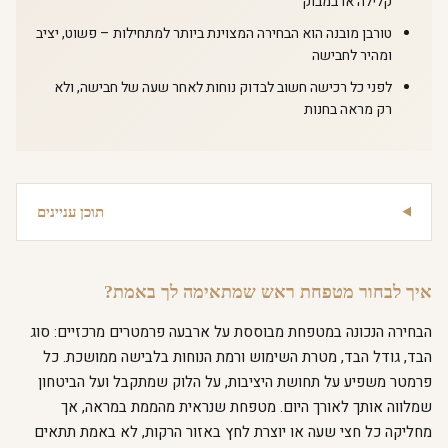
קלילה או במבוק
טורבן מובנה הוא הבחירה המצוינת ביותר למתחילות – פשוט, יציב
ומהיר לחבישה
לפני כל רכישה חשוב לבדוק נוחות לאחר שעה של חבישה, ולא
רק מראה בחנות
תוכן עניינים
איך לבחור מטפחת ראש שמתאימה לך באמת?
הבחירה הנכונה במטפחת מבוססת על ארבעה פרמטרים מרכזיים: סוג
הבד, גודל הבד, מטרת השימוש ורמת הנוחות בלבישה ממושכת. כל
פרמטר משפיע על תחושת היציבות, על הלוק שמתקבל ועל הביטחון
שמלווה אותך לאורך היום. מטפחת שנראית מהממת במראה, אך
מחליקה כל חצי שעה או יוצרת לחץ באזור הרקות, לא באמת תתאים