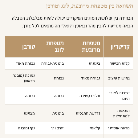
השוואה בין מטפחת מרובעת, לונג וטורבן
הבחירה בין שלושת הסוגים העיקריים יכולה להיות מבלבלת. הטבלה
הבאה מסייעת להבין מהר ובאופן ויזואלי מה מתאים לכל צורך:
מטפחת
מטפחת
קריטריון
טורבן
מרובעת
לונג
קלות חבישה
בינונית
בינונית-גבוהה
גבוהה מאוד
נמוכה (מובנה
גמישות עיצוב
גבוהה מאוד
גבוהה
מראש)
יציבות לאורך
תלוי בקשירה
גבוהה
גבוהה
היום
התאמה
נדרשת התנסות
בינונית
מצוינת
למתחילות
מראה אופייני
קלאסי
זורם ורך
נקי ומובנה